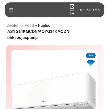
Avaleht
»
Pood
»
Fujitsu
ASYG14KMCDN/AOYG14KMCDN
õhksoojuspump
A++