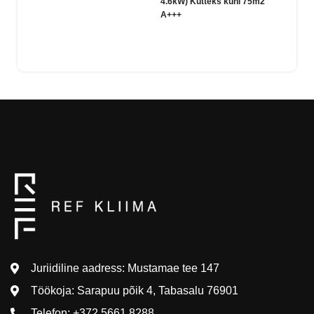
4.6kW)
Kütteks kuni 75m2
3.4kW
A+++
A+++
Juriidiline aadress: Mustamae tee 147
Töökoja: Sarapuu põik 4, Tabasalu 76901
Telefon: +372 5661 8288