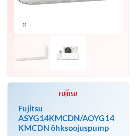
Click to enlarge
Fujitsu
ASYG14KMCDN/AOYG14
KMCDN õhksoojuspump