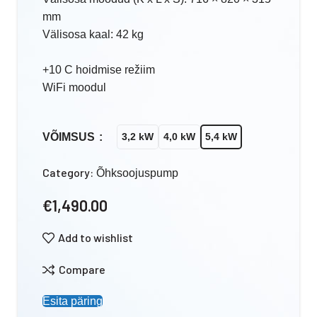
mm
Välisosa kaal: 42 kg
+10 C hoidmise režiim
WiFi moodul
VÕIMSUS
3,2 kW
4,0 kW
5,4 kW
Category:
Õhksoojuspump
€
1,490.00
Add to wishlist
Compare
Esita päring