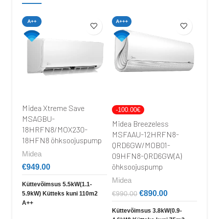
A++
A+++
A+++
Midea Xtreme Save
-100.00€
-100
MSAGBU-
Midea Breezeless
Mide
18HRFN8/MOX230-
MSFAAU-12HRFN8-
MSF
18HFN8 õhksoojuspump
QRD6GW/MOB01-
QRD
Midea
09HFN8-QRD6GW(A)
09H
õhksoojuspump
õhks
€
949.00
Midea
Mide
Küttevõimsus 5.5kW(1.1-
€
890.00
€
990.00
€
920
5.9kW)
Kütteks kuni 110m2
A++
Küttevõimsus 3.8kW(0.9-
Kütte