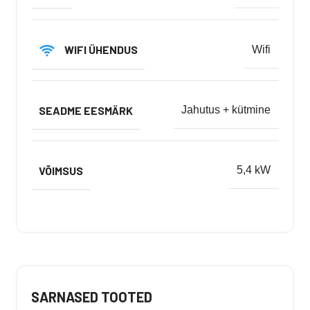
WIFI ÜHENDUS
Wifi
SEADME EESMÄRK
Jahutus + kütmine
VÕIMSUS
5,4 kW
SARNASED TOOTED